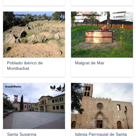
Francesc Cladellas
Alberto Gonzalez Rovira
Poblado ibérico de
Malgrat de Mar
Montbarbat
Araceli Merino
Josep Renalias
Santa Susanna
Iglesia Parroquial de Santa