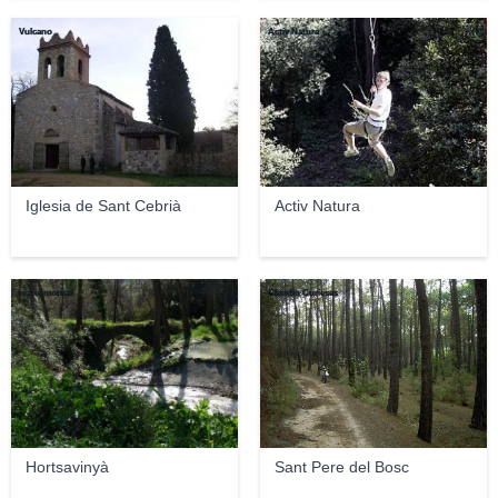
Vulcano
Activ Natura
Iglesia de Sant Cebrià
Activ Natura
maria moncal
Claudio Curieses
Hortsavinyà
Sant Pere del Bosc