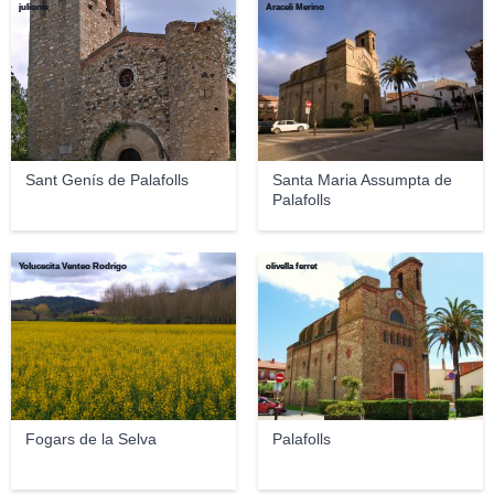
juliome
Araceli Merino
Sant Genís de Palafolls
Santa Maria Assumpta de
Palafolls
Yolucecita Venteo Rodrigo
olivella ferret
Fogars de la Selva
Palafolls