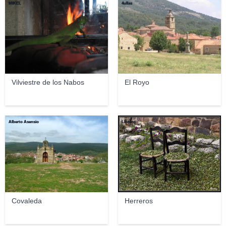
MIKEL
4ullas
Vilviestre de los Nabos
El Royo
Alberto Asensio
Llorenç
Covaleda
Herreros