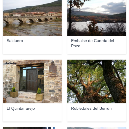
Salduero
Embalse de Cuerda del
Pozo
charliesbar
Diucón
El Quintanarejo
Robledales del Berrún