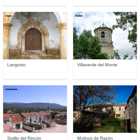
royso
Ecelan
Langosto
Villaverde del Monte
manumrm
MSOR
Sotillo del Rincón
Molinos de Razón