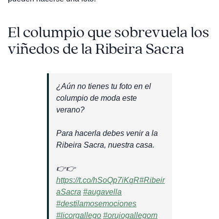
El columpio que sobrevuela los
viñedos de la Ribeira Sacra
¿Aún no tienes tu foto en el
columpio de moda este
verano?
Para hacerla debes venir a la
Ribeira Sacra, nuestra casa.
👉👉
https://t.co/hSoQp7iKqR
#Ribeir
aSacra
#augavella
#destilamosemociones
#licorgallego
#orujogallegom