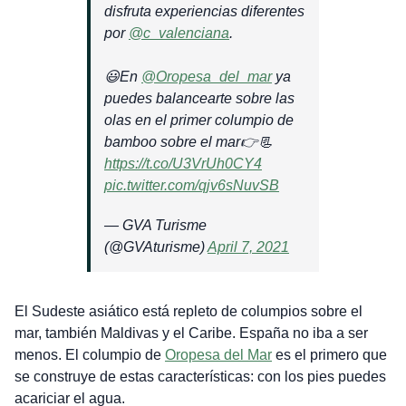
disfruta experiencias diferentes
por
@c_valenciana
.
😃En
@Oropesa_del_mar
ya
puedes balancearte sobre las
olas en el primer columpio de
bamboo sobre el mar👉📃
https://t.co/U3VrUh0CY4
pic.twitter.com/qjv6sNuvSB
— GVA Turisme
(@GVAturisme)
April 7, 2021
El Sudeste asiático está repleto de columpios sobre el
mar, también Maldivas y el Caribe. España no iba a ser
menos. El columpio de
Oropesa del Mar
es el primero que
se construye de estas características: con los pies puedes
acariciar el agua.