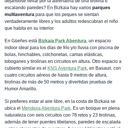
dejándose llevar por la adrenalina de una tirolina o
escalando paredes? En Bizkaia hay varios
parques
multiaventura
para que los peques se sientan
verdaderamente libres y los adultos redescubran el niño
que habita en su interior.
En Güeñes está
Bizkaia Park Abentura
, un espacio
indoor ideal para los días de frío y/o lluvia con piscina de
bolas, hinchables, colchonetas, camas elásticas,
toboganes y tirolinas en circuitos en altura. Otro espacio a
cubierto similar es el
KNS Aventura Park
, en Basauri, con
cuatro circuitos aéreos de hasta 9 metros de altura,
tirolinas de más de 50 metros y divertidas pruebas de
Humor Amarillo.
Si prefieres estar al aire libre, en la costa de Bizkaia se
ubica el
Mendexa Abentura Park
. Es un bosque en plena
naturaleza con seis circuitos con 78 retos y 23 tirolinas,
además de tener puentes tibetanos, paredes de escalada