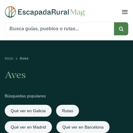
Saltar
al
contenido
Buscar:
Inicio
Aves
Aves
Búsquedas populares
Qué ver en Galicia
Rutas
Qué ver en Madrid
Qué ver en Barcelona