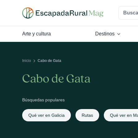
Saltar
Buscar:
al
contenido
Arte y cultura
Destinos
Inicio
Cabo de Gata
Cabo de Gata
Búsquedas populares
Qué ver en Galicia
Rutas
Qué ver en Ma