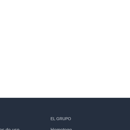
EL GRUPO
es de uso
Hometogo