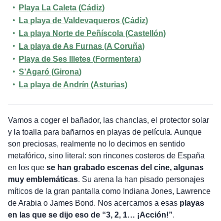
Playa
La Caleta (
Cádiz
)
La playa de Valdevaqueros (
Cádiz
)
La playa Norte de Peñíscola (
Castellón
)
La playa de As Furnas (
A Coruña
)
Playa de
Ses Illetes (
Formentera
)
S’Agaró (
Girona
)
La playa de Andrín (
Asturias
)
Vamos a coger el bañador, las chanclas, el protector solar
y la toalla para bañarnos en playas de película. Aunque
son preciosas, realmente no lo decimos en sentido
metafórico, sino literal: son rincones costeros de España
en los que
se han grabado escenas del cine, algunas
muy emblemáticas
. Su arena la han pisado personajes
míticos de la gran pantalla como Indiana Jones, Lawrence
de Arabia o James Bond. Nos acercamos a esas
playas
en las que se dijo eso de “3, 2, 1… ¡Acción!”
.