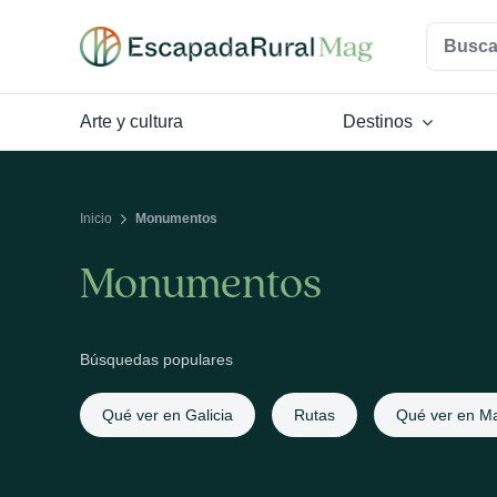
Saltar
Buscar:
al
contenido
Arte y cultura
Destinos
Inicio
Monumentos
Monumentos
Búsquedas populares
Qué ver en Galicia
Rutas
Qué ver en Ma