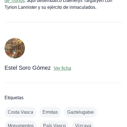
de Tronos
: aquí desembarcó Daenerys Targaryen con
Tyrion Lannister y su ejército de inmaculados.
Estel Soro Gómez
Ver ficha
Etiquetas
Costa Vasca
Ermitas
Gaztelugatxe
Monumentos
País Vasco
Vizcaya