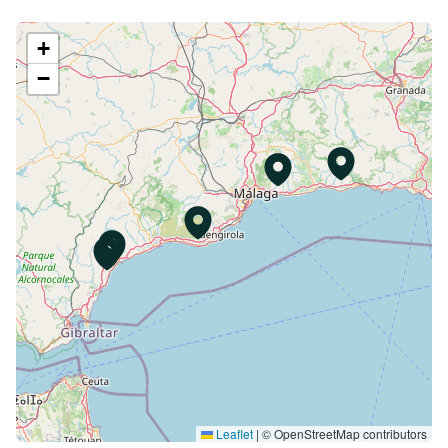
+
−
Leaflet
|
© OpenStreetMap contributors