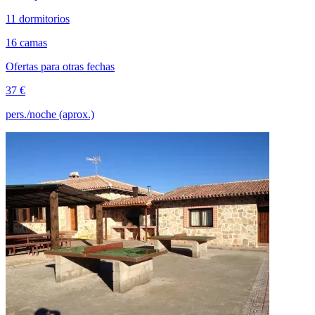
11 dormitorios
16 camas
Ofertas para otras fechas
37 €
pers./noche (aprox.)