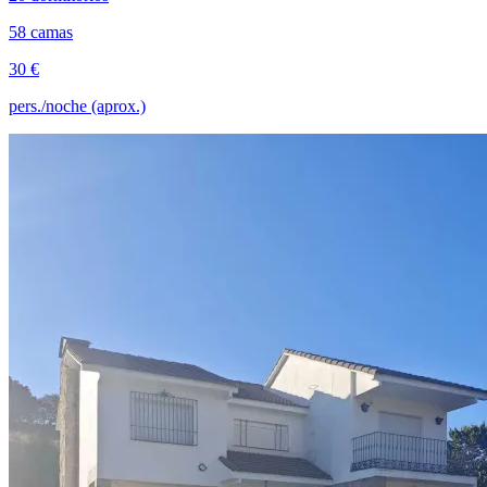
58 camas
30 €
pers./noche (aprox.)