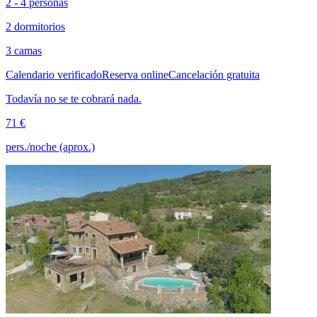
2 - 4 personas
2 dormitorios
3 camas
Calendario verificado
Reserva online
Cancelación gratuita
Todavía no se te cobrará nada.
71 €
pers./noche (aprox.)