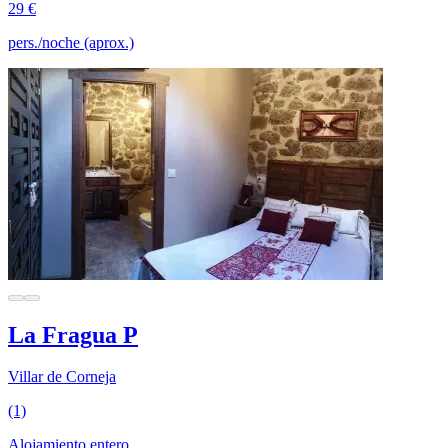
29 €
pers./noche (aprox.)
La Fragua P
Villar de Corneja
(1)
Alojamiento entero