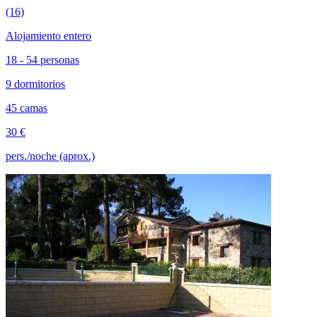
(16)
Alojamiento entero
18 - 54 personas
9 dormitorios
45 camas
30 €
pers./noche (aprox.)