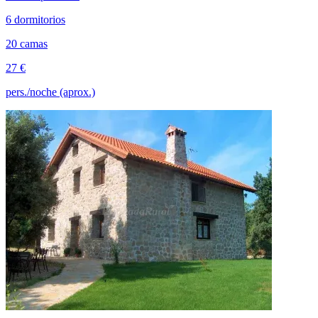
6 dormitorios
20 camas
27 €
pers./noche (aprox.)