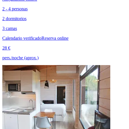
2 - 4 personas
2 dormitorios
3 camas
Calendario verificado
Reserva online
28 €
pers./noche (aprox.)