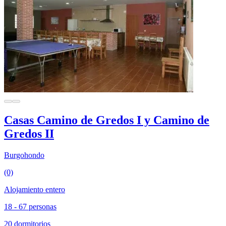
Casas Camino de Gredos I y Camino de
Gredos II
Burgohondo
(0)
Alojamiento entero
18 - 67 personas
20 dormitorios