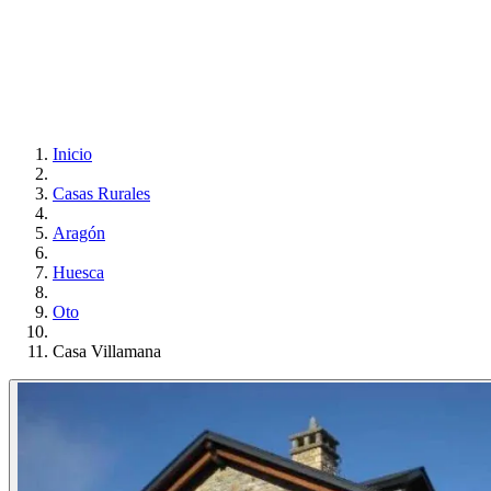
Inicio
Casas Rurales
Aragón
Huesca
Oto
Casa Villamana