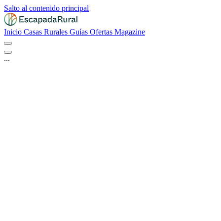
Salto al contenido principal
Inicio
Casas Rurales
Guías
Ofertas
Magazine
...