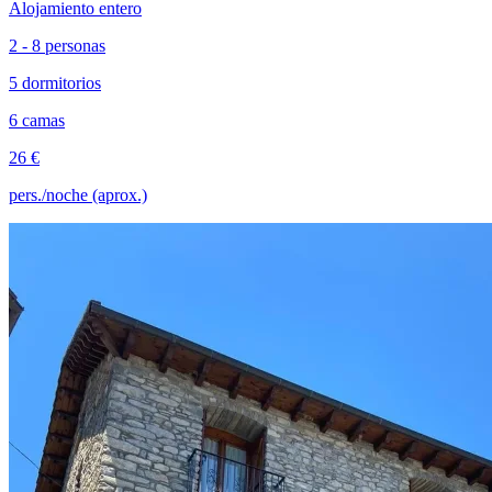
Alojamiento entero
2 - 8 personas
5 dormitorios
6 camas
26 €
pers./noche (aprox.)