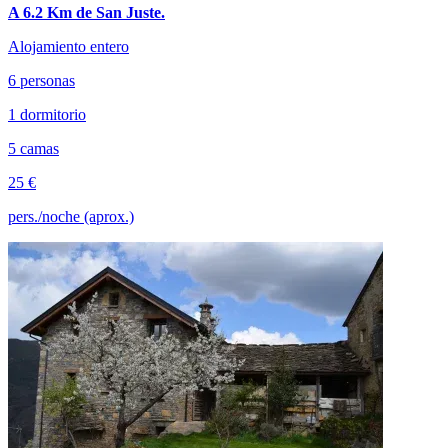
A 6.2 Km de San Juste.
Alojamiento entero
6 personas
1 dormitorio
5 camas
25 €
pers./noche (aprox.)