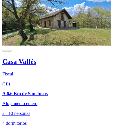
Casa Vallés
Fiscal
(10)
A 6.6 Km de San Juste.
Alojamiento entero
2 - 10 personas
4 dormitorios