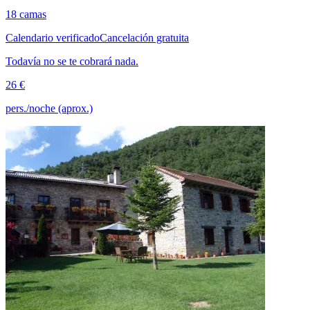
18 camas
Calendario verificado
Cancelación gratuita
Todavía no se te cobrará nada.
26 €
pers./noche (aprox.)