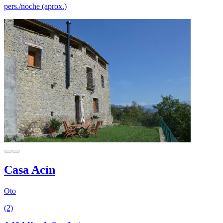
pers./noche (aprox.)
Casa Acín
Oto
(2)