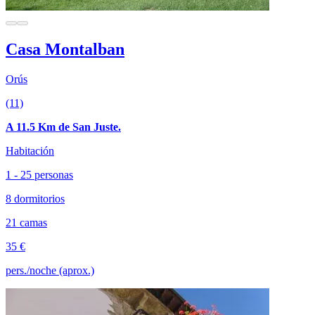
Casa Montalban
Orús
(11)
A 11.5 Km de San Juste.
Habitación
1 - 25 personas
8 dormitorios
21 camas
35 €
pers./noche (aprox.)