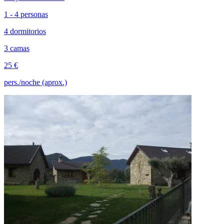
1 - 4 personas
4 dormitorios
3 camas
25 €
pers./noche (aprox.)