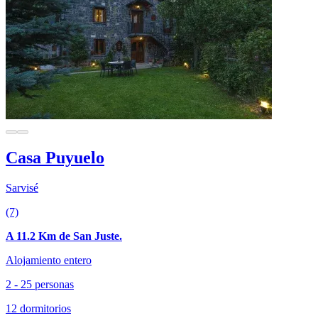
Casa Puyuelo
Sarvisé
(7)
A 11.2 Km de San Juste.
Alojamiento entero
2 - 25 personas
12 dormitorios