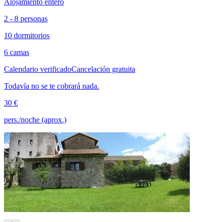
Alojamiento entero
2 - 8 personas
10 dormitorios
6 camas
Calendario verificado
Cancelación gratuita
Todavía no se te cobrará nada.
30 €
pers./noche (aprox.)