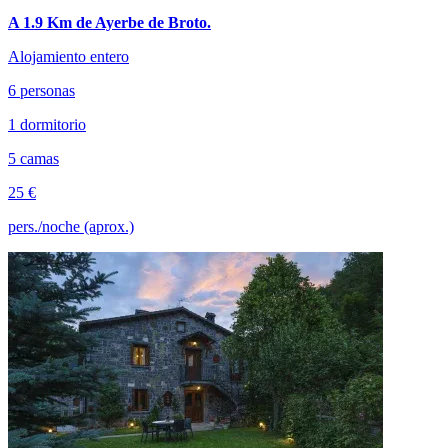
A 1.9 Km de Ayerbe de Broto.
Alojamiento entero
6 personas
1 dormitorio
5 camas
25 €
pers./noche (aprox.)