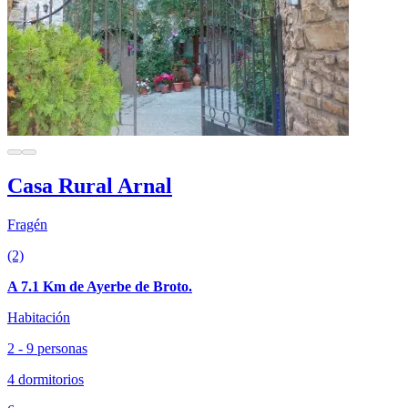
Casa Rural Arnal
Fragén
(2)
A 7.1 Km de Ayerbe de Broto.
Habitación
2 - 9 personas
4 dormitorios