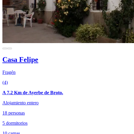
Casa Felipe
Fragén
(4)
A 7.2 Km de Ayerbe de Broto.
Alojamiento entero
18 personas
5 dormitorios
10 camas