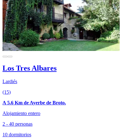
Los Tres Albares
Lardiés
(15)
A 5.6 Km de Ayerbe de Broto.
Alojamiento entero
2 - 40 personas
10 dormitorios