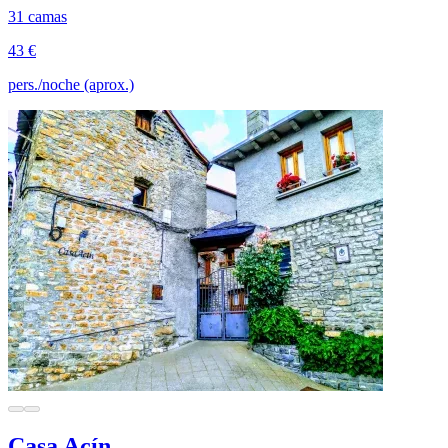
31 camas
43 €
pers./noche (aprox.)
Casa Acín