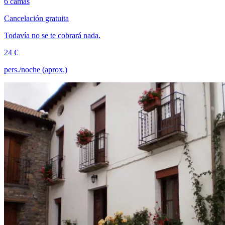
6 camas
Cancelación gratuita
Todavía no se te cobrará nada.
24 €
pers./noche (aprox.)