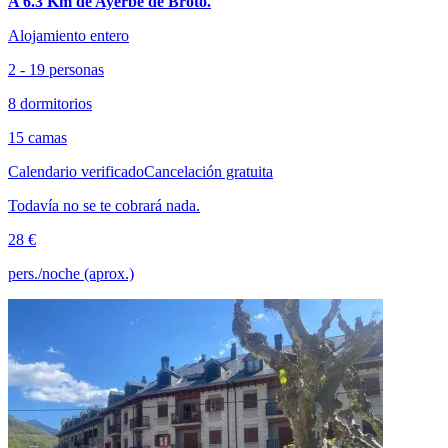
A 6.3 Km de Ayerbe de Broto.
Alojamiento entero
2 - 19 personas
8 dormitorios
15 camas
Calendario verificado
Cancelación gratuita
Todavía no se te cobrará nada.
28 €
pers./noche (aprox.)