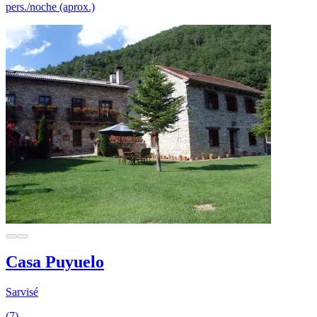
pers./noche (aprox.)
Casa Puyuelo
Sarvisé
(7)