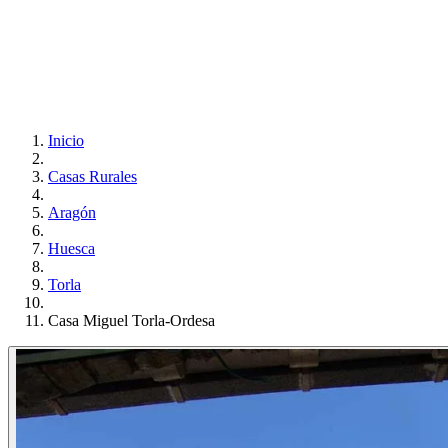
Inicio
Casas Rurales
Aragón
Huesca
Torla
Casa Miguel Torla-Ordesa