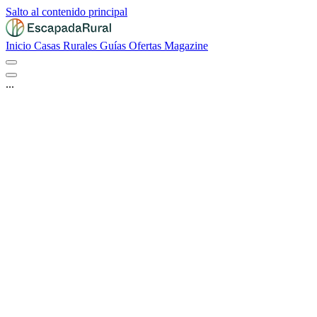
Salto al contenido principal
Inicio
Casas Rurales
Guías
Ofertas
Magazine
...