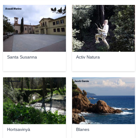
Araceli Merino
Activ Natura
Santa Susanna
Activ Natura
maria moncal
Jacob Garcia
Hortsavinyà
Blanes