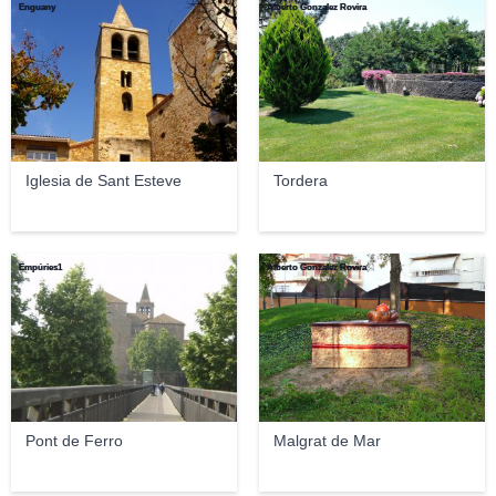
Enguany
Alberto Gonzalez Rovira
Iglesia de Sant Esteve
Tordera
Empúries1
Alberto Gonzalez Rovira
Pont de Ferro
Malgrat de Mar