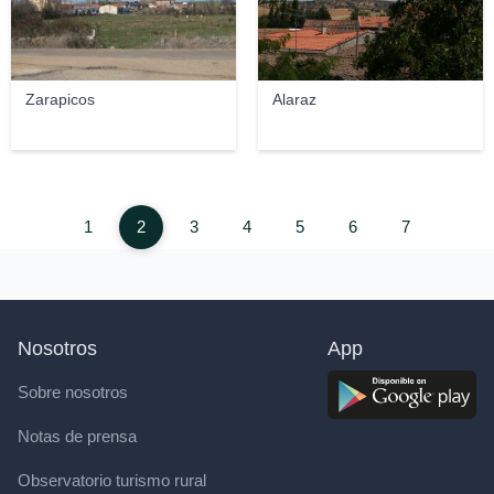
Zarapicos
Alaraz
1
2
3
4
5
6
7
Nosotros
App
Sobre nosotros
Notas de prensa
Observatorio turismo rural