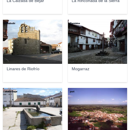
La Calzada de Béjar
La Rinconada de la Sierra
Mikelzubi
Remisina
Linares de Riofrío
Mogarraz
chatin bejar
puri