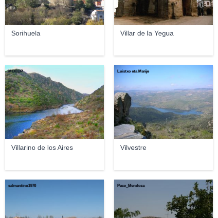
Sorihuela
Villar de la Yegua
MODOP
Luistxo eta Marije
Villarino de los Aires
Vilvestre
salmantino1978
Paco_Mendoza