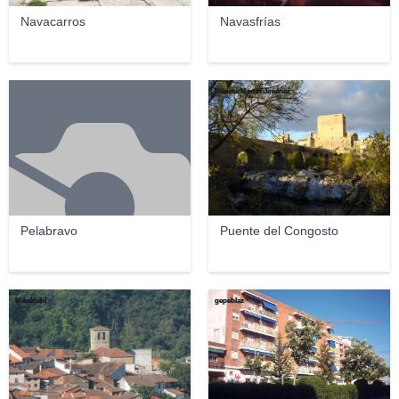
Navacarros
Navasfrías
Paloma Martín Jiménez
Pelabravo
Puente del Congosto
Mikelzubi
gepeblaz