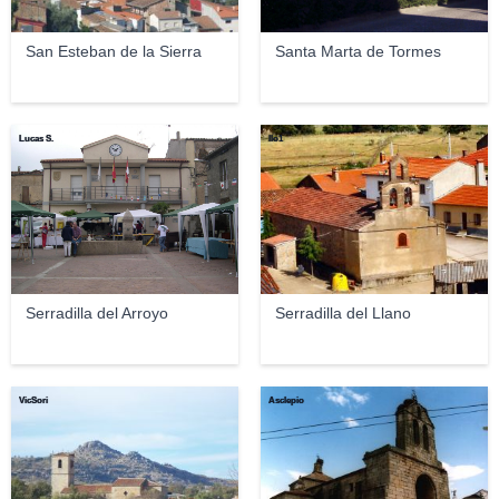
San Esteban de la Sierra
Santa Marta de Tormes
Lucas S.
llo1
Serradilla del Arroyo
Serradilla del Llano
VicSori
Asclepio