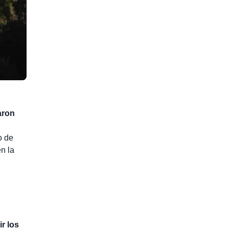
aron
o de
n la
r los