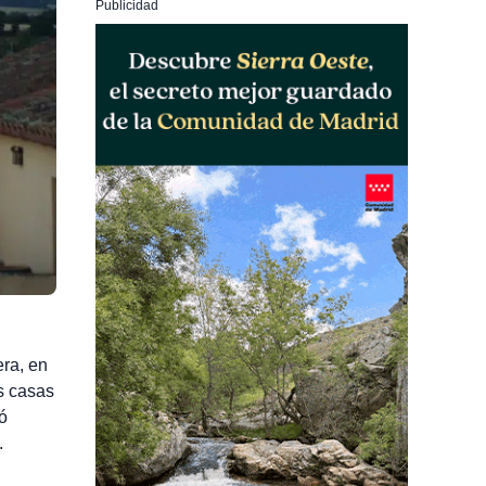
Publicidad
era, en
s casas
ó
.