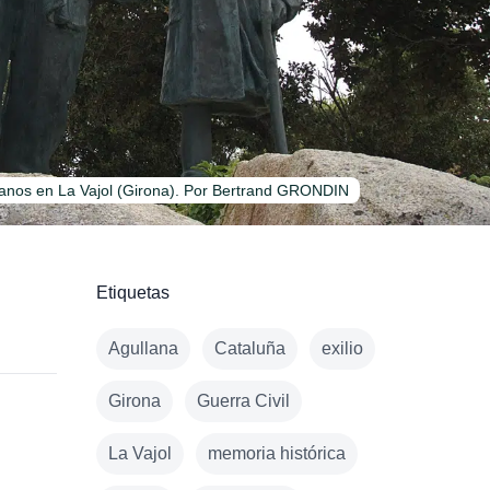
icanos en La Vajol (Girona). Por Bertrand GRONDIN
Etiquetas
Agullana
Cataluña
exilio
Girona
Guerra Civil
La Vajol
memoria histórica