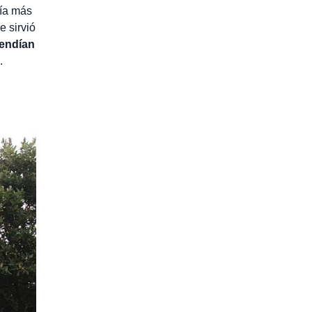
vía más
e sirvió
endían
.