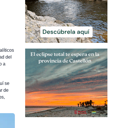
líticos
dad del
o a
uí se
ar de
os,