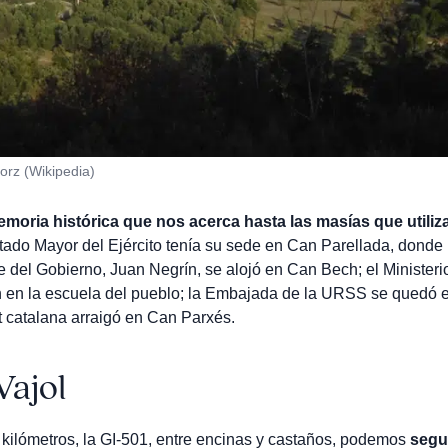
orz (Wikipedia)
emoria histórica que nos acerca hasta las masías que utiliz
Estado Mayor del Ejército tenía su sede en Can Parellada, donde
e del Gobierno, Juan Negrín, se alojó en Can Bech; el Ministeri
ron en la escuela del pueblo; la Embajada de la URSS se quedó e
t catalana arraigó en Can Parxés.
Vajol
 kilómetros, la GI-501, entre encinas y castaños, podemos
segui