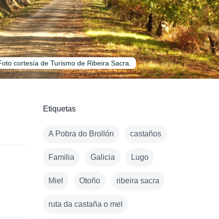
Foto cortesía de Turismo de Ribeira Sacra.
Etiquetas
A Pobra do Brollón
castaños
Familia
Galicia
Lugo
Miel
Otoño
ribeira sacra
ruta da castaña o mel