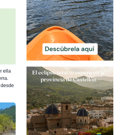
r ella
rra.
, desde