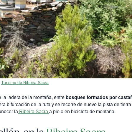
e
Turismo de Ribeira Sacra
.
 la ladera de la montaña, entre
bosques formados por casta
 bifurcación de la ruta y se recorre de nuevo la pista de tierra
onocer la
Ribeira Sacra
a pie o en bicicleta de montaña.