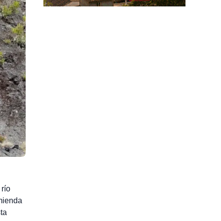
río
omienda
ta