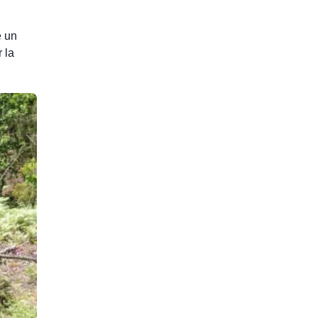
e un
 la