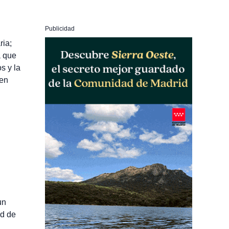
Publicidad
ria;
a que
s y la
 en
un
ud de