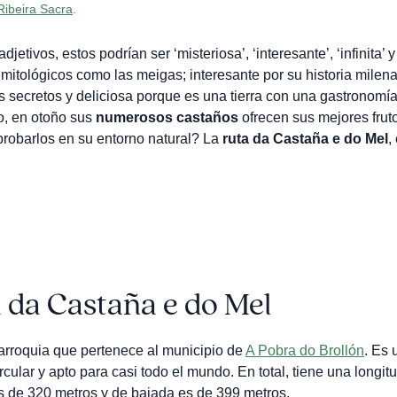
Ribeira Sacra
.
jetivos, estos podrían ser ‘misteriosa’, ‘interesante’, ‘infinita’ y
 mitológicos como las meigas; interesante por su historia milena
us secretos y deliciosa porque es una tierra con una gastronomí
o, en otoño sus
numerosos castaños
ofrecen sus mejores fruto
probarlos en su entorno natural? La
ruta da Castaña e do Mel
,
a da Castaña e do Mel
arroquia que pertenece al municipio de
A Pobra do Brollón
. Es 
ular y apto para casi todo el mundo. En total, tiene una longit
s de 320 metros y de bajada es de 399 metros.