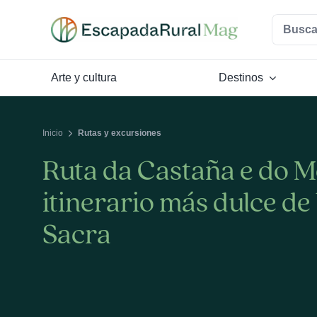
Saltar
Buscar:
al
contenido
Arte y cultura
Destinos
Inicio
Rutas y excursiones
Ruta da Castaña e do Me
itinerario más dulce de 
Sacra