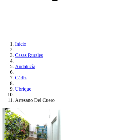
Inicio
Casas Rurales
Andalucía
Cádiz
Ubrique
Artesano Del Cuero