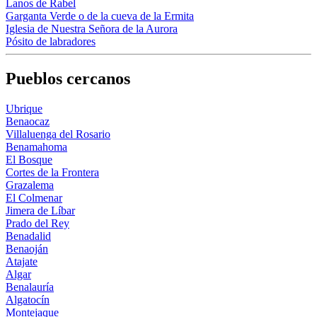
Lanos de Rabel
Garganta Verde o de la cueva de la Ermita
Iglesia de Nuestra Señora de la Aurora
Pósito de labradores
Pueblos cercanos
Ubrique
Benaocaz
Villaluenga del Rosario
Benamahoma
El Bosque
Cortes de la Frontera
Grazalema
El Colmenar
Jimera de Líbar
Prado del Rey
Benadalid
Benaoján
Atajate
Algar
Benalauría
Algatocín
Montejaque