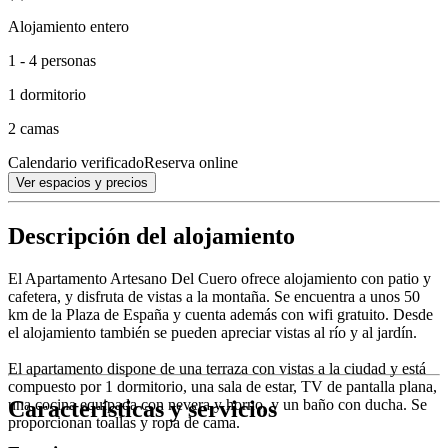
Alojamiento entero
1 - 4 personas
1 dormitorio
2 camas
Calendario verificado
Reserva online
Ver espacios y precios
Descripción del alojamiento
El Apartamento Artesano Del Cuero ofrece alojamiento con patio y
cafetera, y disfruta de vistas a la montaña. Se encuentra a unos 50
km de la Plaza de España y cuenta además con wifi gratuito. Desde
el alojamiento también se pueden apreciar vistas al río y al jardín.
El apartamento dispone de una terraza con vistas a la ciudad y está
compuesto por 1 dormitorio, una sala de estar, TV de pantalla plana,
Características y servicios
una cocina equipada con nevera y horno, y un baño con ducha. Se
proporcionan toallas y ropa de cama.