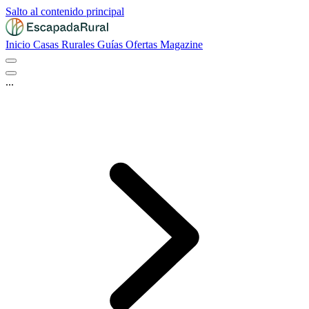
Salto al contenido principal
Inicio
Casas Rurales
Guías
Ofertas
Magazine
...