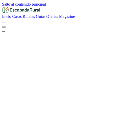
Salto al contenido principal
Inicio
Casas Rurales
Guías
Ofertas
Magazine
...