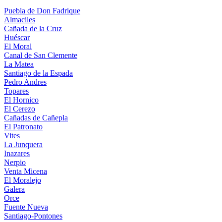
Puebla de Don Fadrique
Almaciles
Cañada de la Cruz
Huéscar
El Moral
Canal de San Clemente
La Matea
Santiago de la Espada
Pedro Andres
Topares
El Hornico
El Cerezo
Cañadas de Cañepla
El Patronato
Vites
La Junquera
Inazares
Nerpio
Venta Micena
El Moralejo
Galera
Orce
Fuente Nueva
Santiago-Pontones