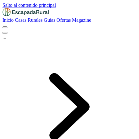
Salto al contenido principal
Inicio
Casas Rurales
Guías
Ofertas
Magazine
...