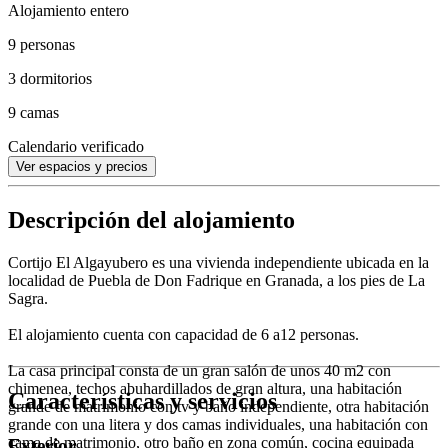
Alojamiento entero
9 personas
3 dormitorios
9 camas
Calendario verificado
Ver espacios y precios
Descripción del alojamiento
Cortijo El Algayubero es una vivienda independiente ubicada en la
localidad de Puebla de Don Fadrique en Granada, a los pies de La
Sagra.
El alojamiento cuenta con capacidad de 6 a12 personas.
La casa principal consta de un gran salón de unos 40 m2 con
chimenea, techos abuhardillados de gran altura, una habitación
Características y servicios
grande de matrimonio con tv y baño independiente, otra habitación
grande con una litera y dos camas individuales, una habitación con
cama de matrimonio, otro baño en zona común, cocina equipada
Exterior