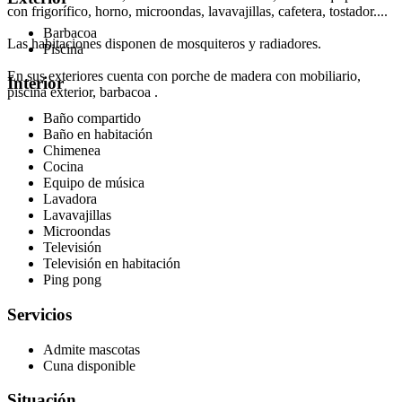
con frigorífico, horno, microondas, lavavajillas, cafetera, tostador....
Barbacoa
Las habitaciones disponen de mosquiteros y radiadores.
Piscina
En sus exteriores cuenta con porche de madera con mobiliario,
Interior
piscina exterior, barbacoa .
Baño compartido
Baño en habitación
Chimenea
Cocina
Equipo de música
Lavadora
Lavavajillas
Microondas
Televisión
Televisión en habitación
Ping pong
Servicios
Admite mascotas
Cuna disponible
Situación