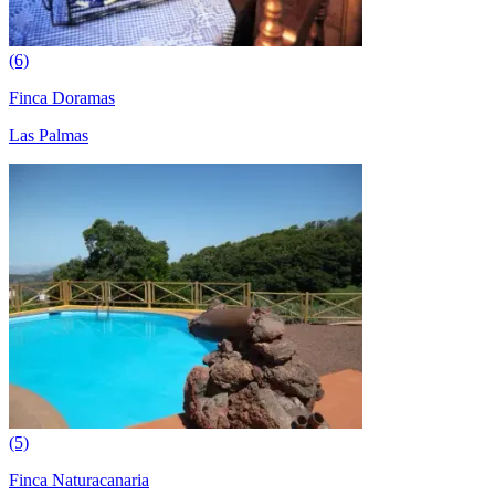
(6)
Finca Doramas
Las Palmas
(5)
Finca Naturacanaria