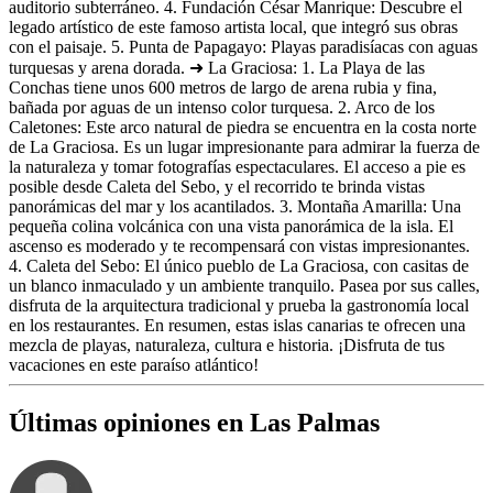
auditorio subterráneo. 4. Fundación César Manrique: Descubre el
legado artístico de este famoso artista local, que integró sus obras
con el paisaje. 5. Punta de Papagayo: Playas paradisíacas con aguas
turquesas y arena dorada. ➜ La Graciosa: 1. La Playa de las
Conchas tiene unos 600 metros de largo de arena rubia y fina,
bañada por aguas de un intenso color turquesa. 2. Arco de los
Caletones: Este arco natural de piedra se encuentra en la costa norte
de La Graciosa. Es un lugar impresionante para admirar la fuerza de
la naturaleza y tomar fotografías espectaculares. El acceso a pie es
posible desde Caleta del Sebo, y el recorrido te brinda vistas
panorámicas del mar y los acantilados. 3. Montaña Amarilla: Una
pequeña colina volcánica con una vista panorámica de la isla. El
ascenso es moderado y te recompensará con vistas impresionantes.
4. Caleta del Sebo: El único pueblo de La Graciosa, con casitas de
un blanco inmaculado y un ambiente tranquilo. Pasea por sus calles,
disfruta de la arquitectura tradicional y prueba la gastronomía local
en los restaurantes. En resumen, estas islas canarias te ofrecen una
mezcla de playas, naturaleza, cultura e historia. ¡Disfruta de tus
vacaciones en este paraíso atlántico!
Últimas opiniones en Las Palmas