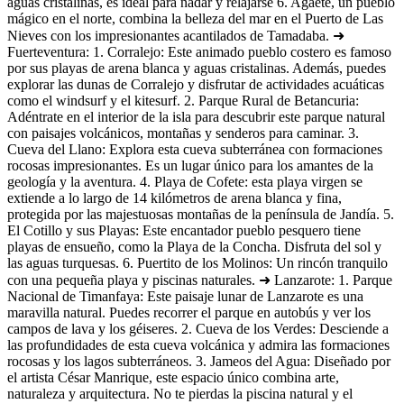
aguas cristalinas, es ideal para nadar y relajarse 6. Agaete, un pueblo
mágico en el norte, combina la belleza del mar en el Puerto de Las
Nieves con los impresionantes acantilados de Tamadaba. ➜
Fuerteventura: 1. Corralejo: Este animado pueblo costero es famoso
por sus playas de arena blanca y aguas cristalinas. Además, puedes
explorar las dunas de Corralejo y disfrutar de actividades acuáticas
como el windsurf y el kitesurf. 2. Parque Rural de Betancuria:
Adéntrate en el interior de la isla para descubrir este parque natural
con paisajes volcánicos, montañas y senderos para caminar. 3.
Cueva del Llano: Explora esta cueva subterránea con formaciones
rocosas impresionantes. Es un lugar único para los amantes de la
geología y la aventura. 4. Playa de Cofete: esta playa virgen se
extiende a lo largo de 14 kilómetros de arena blanca y fina,
protegida por las majestuosas montañas de la península de Jandía. 5.
El Cotillo y sus Playas: Este encantador pueblo pesquero tiene
playas de ensueño, como la Playa de la Concha. Disfruta del sol y
las aguas turquesas. 6. Puertito de los Molinos: Un rincón tranquilo
con una pequeña playa y piscinas naturales. ➜ Lanzarote: 1. Parque
Nacional de Timanfaya: Este paisaje lunar de Lanzarote es una
maravilla natural. Puedes recorrer el parque en autobús y ver los
campos de lava y los géiseres. 2. Cueva de los Verdes: Desciende a
las profundidades de esta cueva volcánica y admira las formaciones
rocosas y los lagos subterráneos. 3. Jameos del Agua: Diseñado por
el artista César Manrique, este espacio único combina arte,
naturaleza y arquitectura. No te pierdas la piscina natural y el