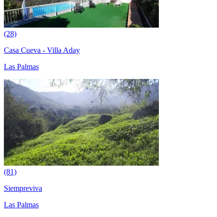
(28)
Casa Cueva - Villa Aday
Las Palmas
(81)
Siempreviva
Las Palmas