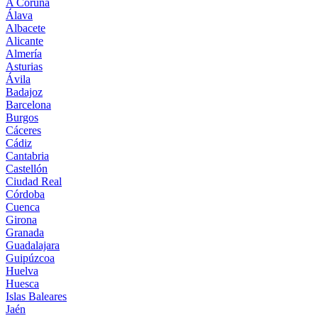
A Coruña
Álava
Albacete
Alicante
Almería
Asturias
Ávila
Badajoz
Barcelona
Burgos
Cáceres
Cádiz
Cantabria
Castellón
Ciudad Real
Córdoba
Cuenca
Girona
Granada
Guadalajara
Guipúzcoa
Huelva
Huesca
Islas Baleares
Jaén