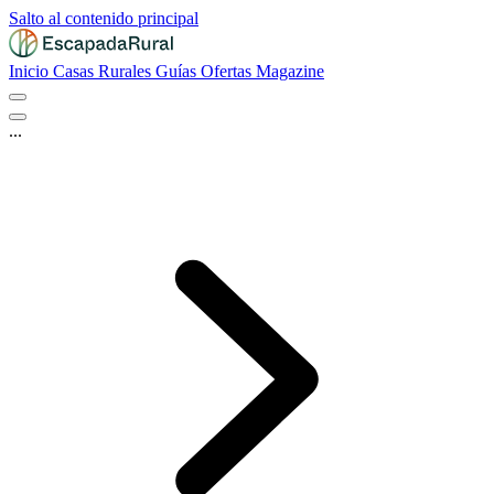
Salto al contenido principal
Inicio
Casas Rurales
Guías
Ofertas
Magazine
...