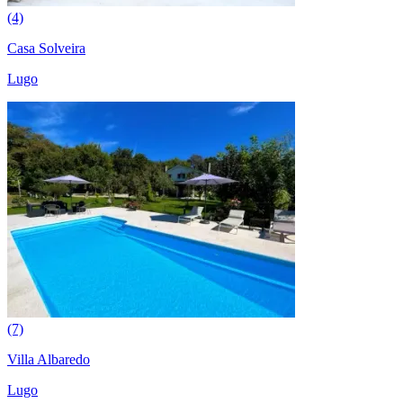
(4)
Casa Solveira
Lugo
(7)
Villa Albaredo
Lugo