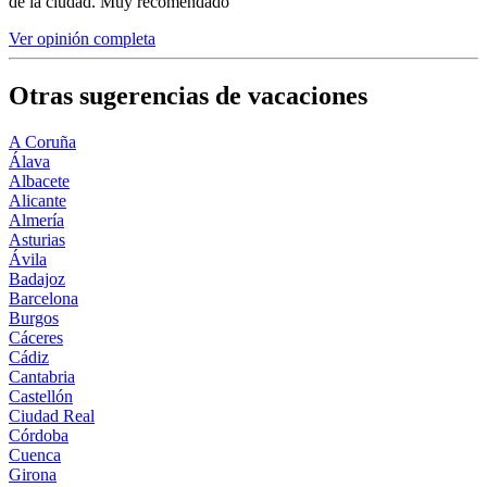
de la ciudad. Muy recomendado
Ver opinión completa
Otras sugerencias de vacaciones
A Coruña
Álava
Albacete
Alicante
Almería
Asturias
Ávila
Badajoz
Barcelona
Burgos
Cáceres
Cádiz
Cantabria
Castellón
Ciudad Real
Córdoba
Cuenca
Girona