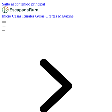
Salto al contenido principal
Inicio
Casas Rurales
Guías
Ofertas
Magazine
...