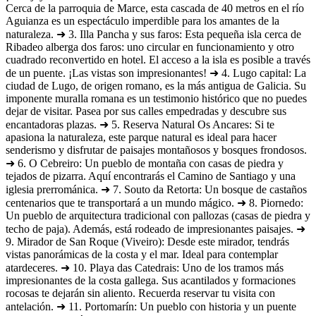
Cerca de la parroquia de Marce, esta cascada de 40 metros en el río
Aguianza es un espectáculo imperdible para los amantes de la
naturaleza. ➜ 3. Illa Pancha y sus faros: Esta pequeña isla cerca de
Ribadeo alberga dos faros: uno circular en funcionamiento y otro
cuadrado reconvertido en hotel. El acceso a la isla es posible a través
de un puente. ¡Las vistas son impresionantes! ➜ 4. Lugo capital: La
ciudad de Lugo, de origen romano, es la más antigua de Galicia. Su
imponente muralla romana es un testimonio histórico que no puedes
dejar de visitar. Pasea por sus calles empedradas y descubre sus
encantadoras plazas. ➜ 5. Reserva Natural Os Ancares: Si te
apasiona la naturaleza, este parque natural es ideal para hacer
senderismo y disfrutar de paisajes montañosos y bosques frondosos.
➜ 6. O Cebreiro: Un pueblo de montaña con casas de piedra y
tejados de pizarra. Aquí encontrarás el Camino de Santiago y una
iglesia prerrománica. ➜ 7. Souto da Retorta: Un bosque de castaños
centenarios que te transportará a un mundo mágico. ➜ 8. Piornedo:
Un pueblo de arquitectura tradicional con pallozas (casas de piedra y
techo de paja). Además, está rodeado de impresionantes paisajes. ➜
9. Mirador de San Roque (Viveiro): Desde este mirador, tendrás
vistas panorámicas de la costa y el mar. Ideal para contemplar
atardeceres. ➜ 10. Playa das Catedrais: Uno de los tramos más
impresionantes de la costa gallega. Sus acantilados y formaciones
rocosas te dejarán sin aliento. Recuerda reservar tu visita con
antelación. ➜ 11. Portomarín: Un pueblo con historia y un puente