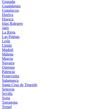
Granada
Guadalajara
Guipúzcoa
Huelva
Huesca
Islas Baleares
Jaén
La Rioja
Las Palmas
León
Lleida
Madrid
Málaga
Murcia
Navarra
Ourense
Palencia
Pontevedra
Salamanca
Santa Cruz de Tenerife
Segovia
Sevilla
Soria
Tarragona
Teruel