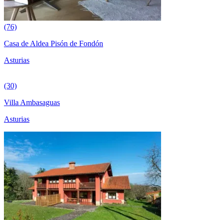
(76)
Casa de Aldea Pisón de Fondón
Asturias
(30)
Villa Ambasaguas
Asturias