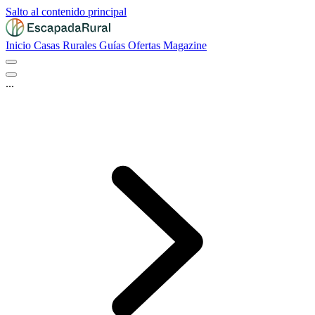
Salto al contenido principal
Inicio
Casas Rurales
Guías
Ofertas
Magazine
...