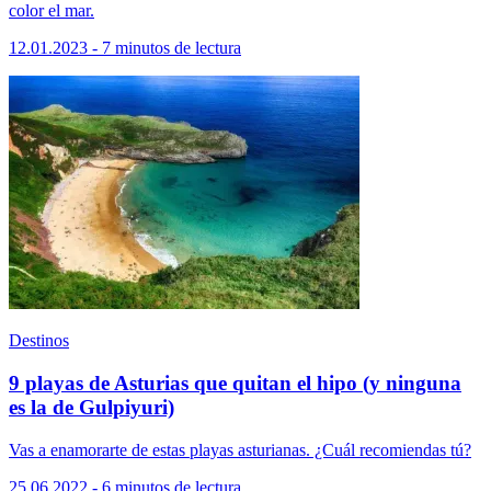
color el mar.
12.01.2023 - 7 minutos de lectura
Destinos
9 playas de Asturias que quitan el hipo (y ninguna
es la de Gulpiyuri)
Vas a enamorarte de estas playas asturianas. ¿Cuál recomiendas tú?
25.06.2022 - 6 minutos de lectura