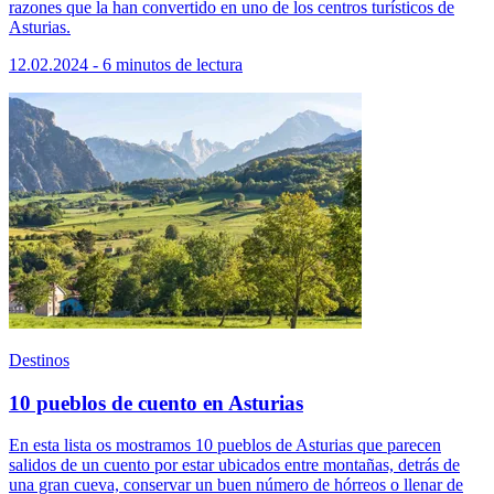
razones que la han convertido en uno de los centros turísticos de
Asturias.
12.02.2024 - 6 minutos de lectura
Destinos
10 pueblos de cuento en Asturias
En esta lista os mostramos 10 pueblos de Asturias que parecen
salidos de un cuento por estar ubicados entre montañas, detrás de
una gran cueva, conservar un buen número de hórreos o llenar de