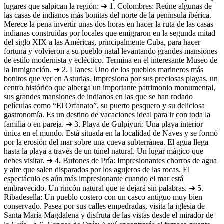
lugares que salpican la región: ➜ 1. Colombres: Reúne algunas de
las casas de indianos más bonitas del norte de la península ibérica.
Merece la pena invertir unas dos horas en hacer la ruta de las casas
indianas construidas por locales que emigraron en la segunda mitad
del siglo XIX a las Américas, principalmente Cuba, para hacer
fortuna y volvieron a su pueblo natal levantando grandes mansiones
de estilo modernista y ecléctico. Termina en el interesante Museo de
la Inmigración. ➜ 2. Llanes: Uno de los pueblos marineros más
bonitos que ver en Asturias. Impresiona por sus preciosas playas, un
centro histórico que alberga un importante patrimonio monumental,
sus grandes mansiones de indianos en las que se han rodado
películas como “El Orfanato”, su puerto pesquero y su deliciosa
gastronomía. Es un destino de vacaciones ideal para ir con toda la
familia o en pareja. ➜ 3. Playa de Gulpiyuri: Una playa interior
única en el mundo. Está situada en la localidad de Naves y se formó
por la erosión del mar sobre una cueva subterránea. El agua llega
hasta la playa a través de un túnel natural. Un lugar mágico que
debes visitar. ➜ 4. Bufones de Pría: Impresionantes chorros de agua
y aire que salen disparados por los agujeros de las rocas. El
espectáculo es aún más impresionante cuando el mar está
embravecido. Un rincón natural que te dejará sin palabras. ➜ 5.
Ribadesella: Un pueblo costero con un casco antiguo muy bien
conservado. Pasea por sus calles empedradas, visita la iglesia de
Santa María Magdalena y disfruta de las vistas desde el mirador de