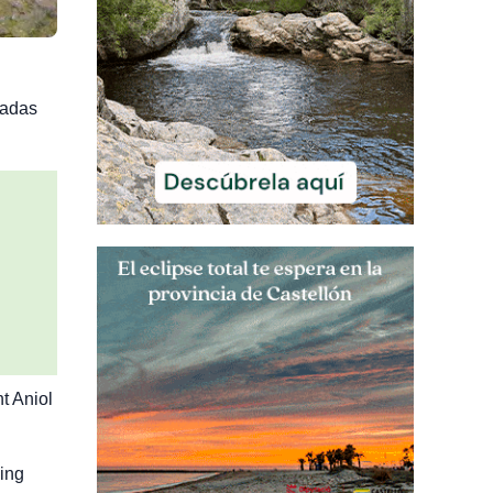
cadas
t Aniol
ing