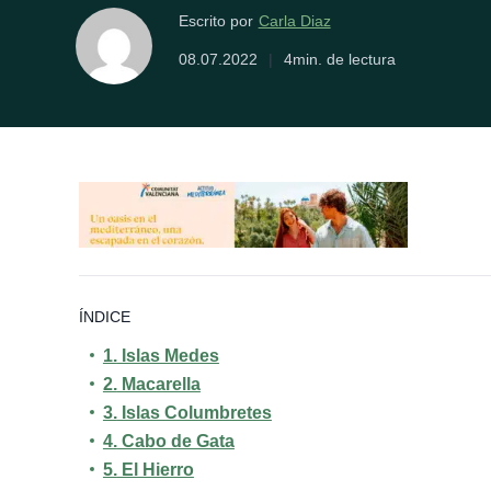
Carla Diaz
Escrito por
08.07.2022
|
4min. de lectura
ÍNDICE
1.
Islas Medes
2.
Macarella
3.
Islas Columbretes
4.
Cabo de Gata
5.
El Hierro