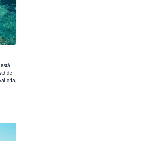
 está
dad de
alleria,