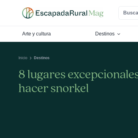
Saltar
Buscar:
al
contenido
Arte y cultura
Destinos
Inicio
Destinos
8 lugares excepcionale
hacer snorkel