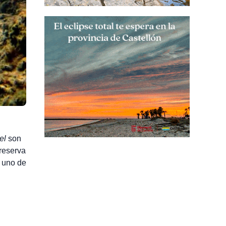
el
son
 reserva
 uno de