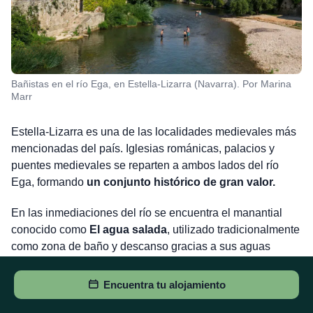
Bañistas en el río Ega, en Estella-Lizarra (Navarra). Por Marina
Marr
Estella-Lizarra es una de las localidades medievales más
mencionadas del país. Iglesias románicas, palacios y
puentes medievales se reparten a ambos lados del río
Ega, formando
un conjunto histórico de gran valor.
En las inmediaciones del río se encuentra el manantial
conocido como
El agua salada
, utilizado tradicionalmente
como zona de baño y descanso gracias a sus aguas
minerales. Muchos de sus vecinos se
bañan
directamente en el río
que pasa por el pueblo.
Encuentra tu alojamiento