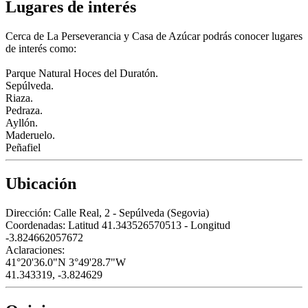
Lugares de interés
Cerca de La Perseverancia y Casa de Azúcar podrás conocer lugares
de interés como:
Parque Natural Hoces del Duratón.
Sepúlveda.
Riaza.
Pedraza.
Ayllón.
Maderuelo.
Peñafiel
Ubicación
Dirección:
Calle Real, 2 - Sepúlveda (Segovia)
Coordenadas:
Latitud 41.343526570513 - Longitud
-3.824662057672
Aclaraciones:
41°20'36.0"N 3°49'28.7"W
41.343319, -3.824629