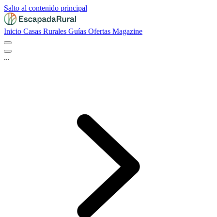
Salto al contenido principal
Inicio
Casas Rurales
Guías
Ofertas
Magazine
...