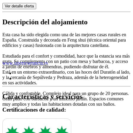
Ver detalle oferta
Descripción del alojamiento
Esta casa ha sido elegida como una de las mejores casas rurales en
España. Construida y decorada en Feng shui (técnica oriental para
edificios y casas) fusionada con la arquitectura castellana.
Estudiada para el confort y comodidad, hace que la estancia sea más
grata. Se complementa con un patio con mesa y barbacoa, y acceso
www.laperseverancia.es
a jardín de enebros y almendras, pudiendo disfrutar de él.
Está en un entorno extraordinario, con las hoces del Duratón al lado,
y la cercanía de Sepúlveda y Pedraza, además de la heterogeneidad
en sus actividades.
Cálida y confortable. Complejo ideal para un grupo de 20 personas.
Características y servicios
Gran patio con barbacoa y un inmenso jardín. Espacios comunes
muy amplios y todas las habitaciones dotadas con sus baños.
Certificaciones de calidad: