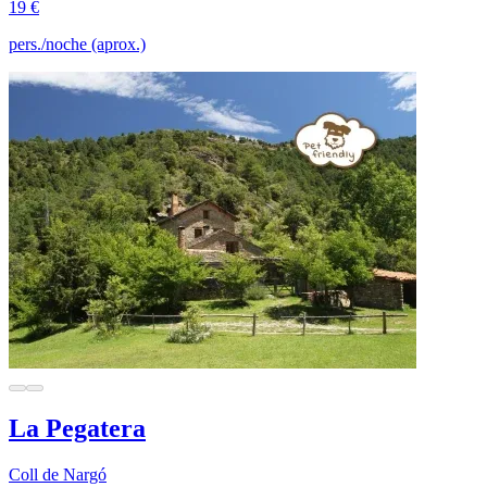
19 €
pers./noche (aprox.)
La Pegatera
Coll de Nargó