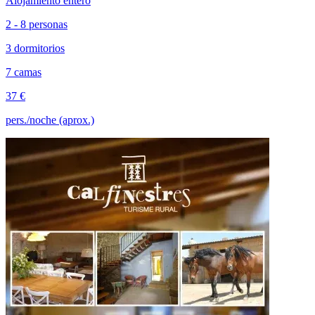
Alojamiento entero
2 - 8 personas
3 dormitorios
7 camas
37 €
pers./noche (aprox.)