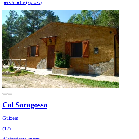
pers./noche (aprox.)
Cal Saragossa
Guixers
(12)