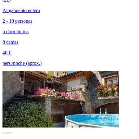
Alojamiento entero
2 - 10 personas
5 dormitorios
8 camas
40 €
pers./noche (aprox.)