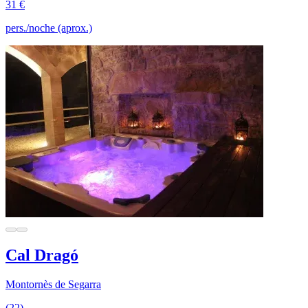
31 €
pers./noche (aprox.)
Cal Dragó
Montornès de Segarra
(22)