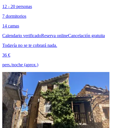
12 - 20 personas
7 dormitorios
14 camas
Calendario verificado
Reserva online
Cancelación gratuita
Todavía no se te cobrará nada.
36 €
pers./noche (aprox.)