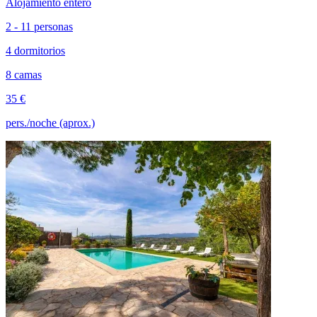
Alojamiento entero
2 - 11 personas
4 dormitorios
8 camas
35 €
pers./noche (aprox.)