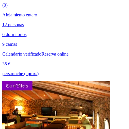
(0)
Alojamiento entero
12 personas
6 dormitorios
9 camas
Calendario verificado
Reserva online
35 €
pers./noche (aprox.)