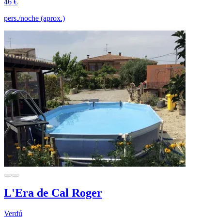
46 €
pers./noche (aprox.)
L'Era de Cal Roger
Verdú