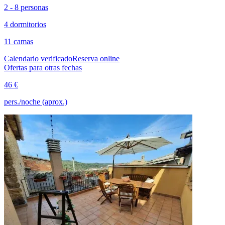
2 - 8 personas
4 dormitorios
11 camas
Calendario verificado
Reserva online
Ofertas para otras fechas
46 €
pers./noche (aprox.)