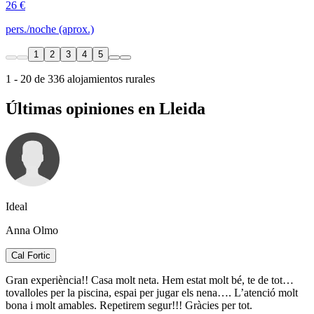
26 €
pers./noche (aprox.)
1
2
3
4
5
1 - 20 de 336 alojamientos rurales
Últimas opiniones en Lleida
Ideal
Anna Olmo
Cal Fortic
Gran experiència!! Casa molt neta. Hem estat molt bé, te de tot…
tovalloles per la piscina, espai per jugar els nena…. L’atenció molt
bona i molt amables. Repetirem segur!!! Gràcies per tot.