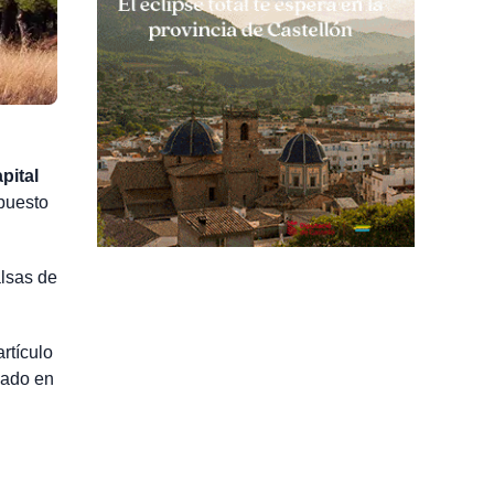
pital
mpuesto
alsas de
rtículo
hado en