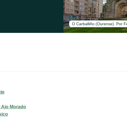
O Carballiño (Ourense). Por 
ate
l Ajo Morado
sico