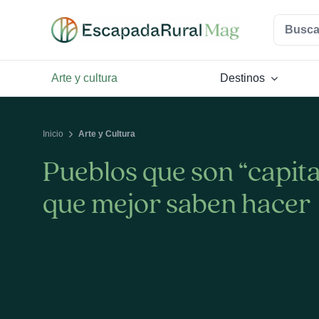
Saltar
Buscar:
al
contenido
Arte y cultura
Destinos
Inicio
Arte y Cultura
Pueblos que son “capital
que mejor saben hacer