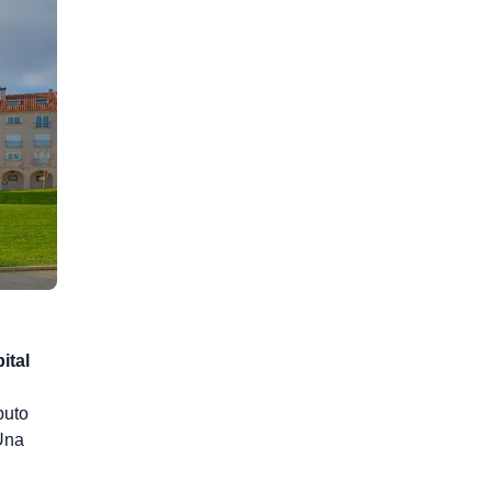
ital
buto
 Una