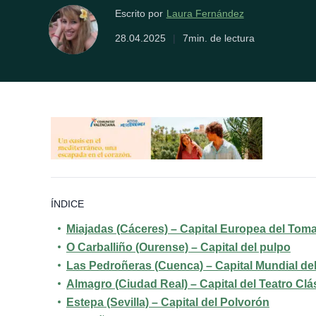
Laura Fernández
Escrito por
28.04.2025
|
7min. de lectura
ÍNDICE
Miajadas (Cáceres) – Capital Europea del Tom
O Carballiño (Ourense) – Capital del pulpo
Las Pedroñeras (Cuenca) – Capital Mundial de
Almagro (Ciudad Real) – Capital del Teatro Clá
Estepa (Sevilla) – Capital del Polvorón