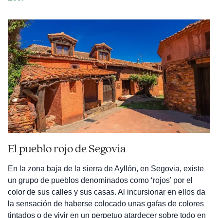
por
los
Pueblos
Negros,
la
Guadalajara
más
rural
El pueblo rojo de Segovia
En la zona baja de la sierra de Ayllón, en Segovia, existe
un grupo de pueblos denominados como ‘rojos’ por el
color de sus calles y sus casas. Al incursionar en ellos da
la sensación de haberse colocado unas gafas de colores
tintados o de vivir en un perpetuo atardecer sobre todo en