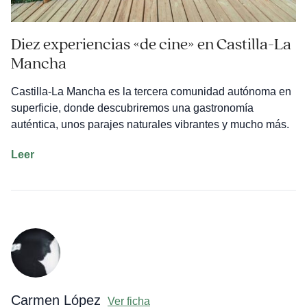
Diez experiencias «de cine» en Castilla-La
Mancha
Castilla-La Mancha es la tercera comunidad autónoma en
superficie, donde descubriremos una gastronomía
auténtica, unos parajes naturales vibrantes y mucho más.
Diez
Leer
experiencias
«de
cine»
en
Castilla-
La
Mancha
Carmen López
Ver ficha