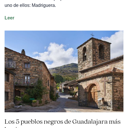
uno de ellos: Madriguera.
El
Leer
pueblo
rojo
de
Segovia
Los 5 pueblos negros de Guadalajara más