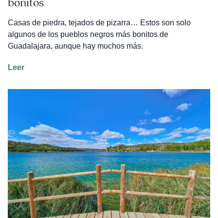
bonitos
Casas de piedra, tejados de pizarra… Estos son solo
algunos de los pueblos negros más bonitos de
Guadalajara, aunque hay muchos más.
Los
Leer
5
pueblos
negros
de
Guadalajara
más
bonitos