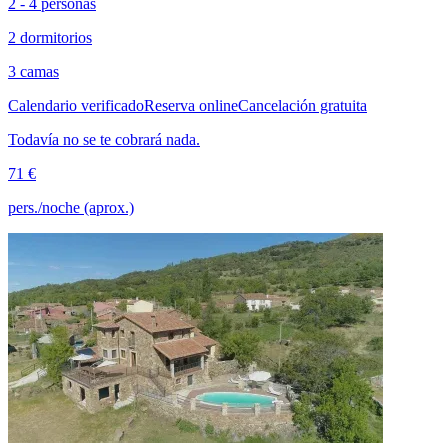
2 - 4 personas
2 dormitorios
3 camas
Calendario verificado
Reserva online
Cancelación gratuita
Todavía no se te cobrará nada.
71 €
pers./noche (aprox.)