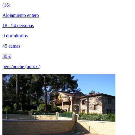
(16)
Alojamiento entero
18 - 54 personas
9 dormitorios
45 camas
30 €
pers./noche (aprox.)