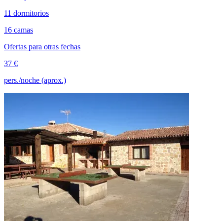
11 dormitorios
16 camas
Ofertas para otras fechas
37 €
pers./noche (aprox.)