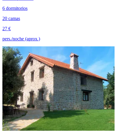
6 dormitorios
20 camas
27 €
pers./noche (aprox.)