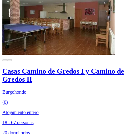
Casas Camino de Gredos I y Camino de
Gredos II
Burgohondo
(0)
Alojamiento entero
18 - 67 personas
20 dormitorios