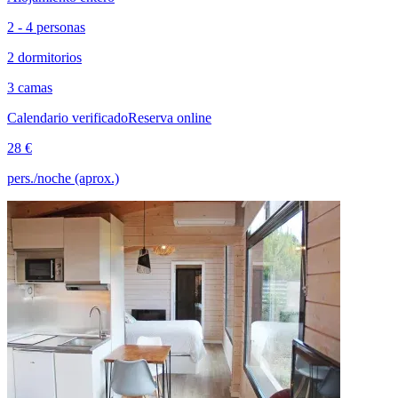
2 - 4 personas
2 dormitorios
3 camas
Calendario verificado
Reserva online
28 €
pers./noche (aprox.)