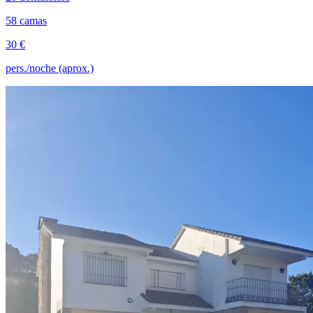
58 camas
30 €
pers./noche (aprox.)