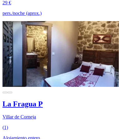
29 €
pers./noche (aprox.)
La Fragua P
Villar de Corneja
(1)
Alojamiento entero