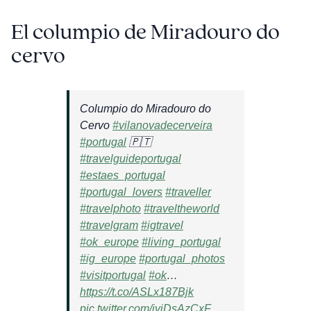
El columpio de Miradouro do
cervo
Columpio do Miradouro do
Cervo
#vilanovadecerveira
#portugal
🇵🇹
#travelguideportugal
#estaes_portugal
#portugal_lovers
#traveller
#travelphoto
#traveltheworld
#travelgram
#igtravel
#ok_europe
#living_portugal
#ig_europe
#portugal_photos
#visitportugal
#ok
…
https://t.co/ASLx187Bjk
pic.twitter.com/jvjDsAzCxF