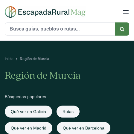
Saltar
al
contenido
Buscar:
Inicio
Región de Murcia
Región de Murcia
Búsquedas populares
Qué ver en Galicia
Rutas
Qué ver en Madrid
Qué ver en Barcelona