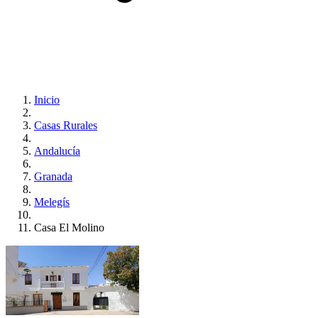
Inicio
Casas Rurales
Andalucía
Granada
Melegís
Casa El Molino