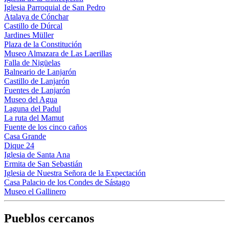
Iglesia Parroquial de San Pedro
Atalaya de Cónchar
Castillo de Dúrcal
Jardines Müller
Plaza de la Constitución
Museo Almazara de Las Laerillas
Falla de Nigüelas
Balneario de Lanjarón
Castillo de Lanjarón
Fuentes de Lanjarón
Museo del Agua
Laguna del Padul
La ruta del Mamut
Fuente de los cinco caños
Casa Grande
Dique 24
Iglesia de Santa Ana
Ermita de San Sebastián
Iglesia de Nuestra Señora de la Expectación
Casa Palacio de los Condes de Sástago
Museo el Gallinero
Pueblos cercanos