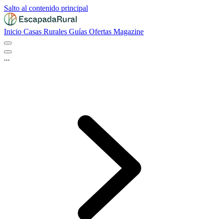
Salto al contenido principal
Inicio
Casas Rurales
Guías
Ofertas
Magazine
...