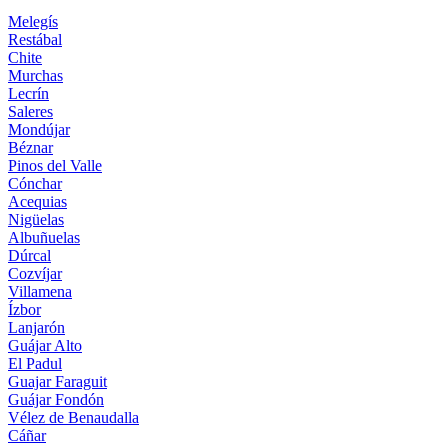
Melegís
Restábal
Chite
Murchas
Lecrín
Saleres
Mondújar
Béznar
Pinos del Valle
Cónchar
Acequias
Nigüelas
Albuñuelas
Dúrcal
Cozvíjar
Villamena
Ízbor
Lanjarón
Guájar Alto
El Padul
Guajar Faraguit
Guájar Fondón
Vélez de Benaudalla
Cáñar