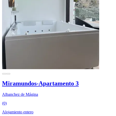
Miramundos-Apartamento 3
Albanchez de Mágina
(0)
Alojamiento entero