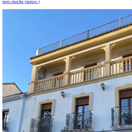
pers./noche (aprox.)