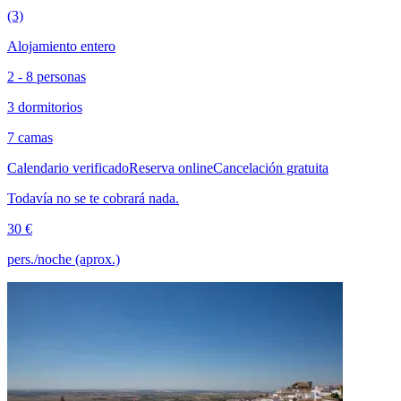
(3)
Alojamiento entero
2 - 8 personas
3 dormitorios
7 camas
Calendario verificado
Reserva online
Cancelación gratuita
Todavía no se te cobrará nada.
30 €
pers./noche (aprox.)