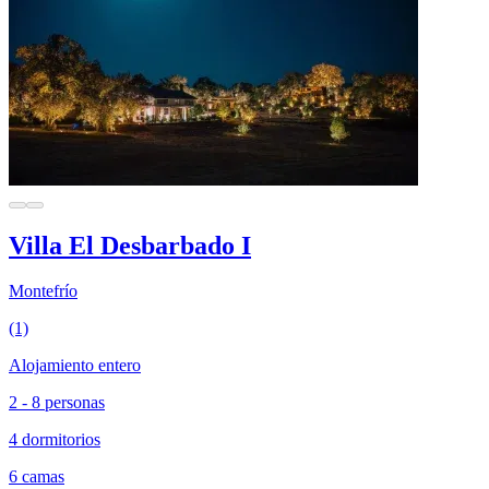
Villa El Desbarbado I
Montefrío
(1)
Alojamiento entero
2 - 8 personas
4 dormitorios
6 camas