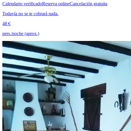
Calendario verificado
Reserva online
Cancelación gratuita
Todavía no se te cobrará nada.
48 €
pers./noche (aprox.)