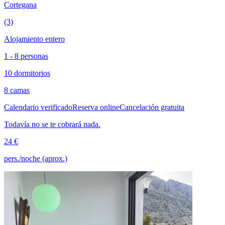
Cortegana
(3)
Alojamiento entero
1 - 8 personas
10 dormitorios
8 camas
Calendario verificado
Reserva online
Cancelación gratuita
Todavía no se te cobrará nada.
24 €
pers./noche (aprox.)