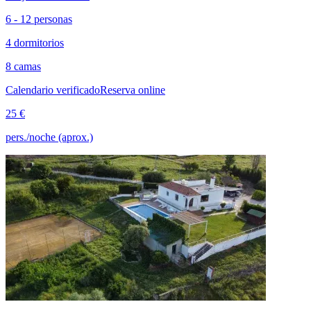
6 - 12 personas
4 dormitorios
8 camas
Calendario verificado
Reserva online
25 €
pers./noche (aprox.)