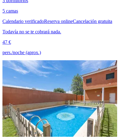
3 dormitorios
5 camas
Calendario verificado
Reserva online
Cancelación gratuita
Todavía no se te cobrará nada.
47 €
pers./noche (aprox.)