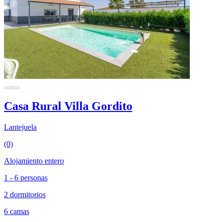
Casa Rural Villa Gordito
Lantejuela
(0)
Alojamiento entero
1 - 6 personas
2 dormitorios
6 camas