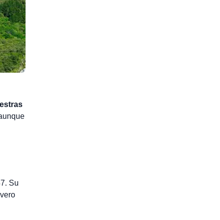
estras
, aunque
7. Su
ivero