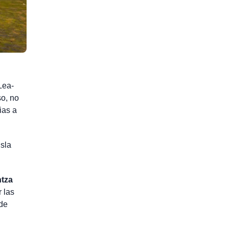
Lea-
so, no
ias a
isla
ntza
 las
ede