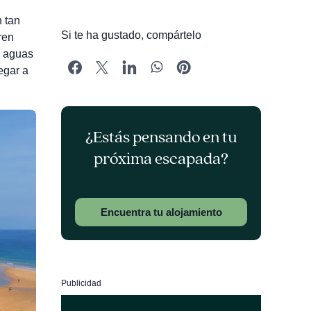
n tan
Si te ha gustado, compártelo
ren
s aguas
egar a
¿Estás pensando en tu
próxima escapada?
Encuentra tu alojamiento
Publicidad