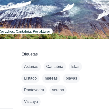
 Covachos, Cantabria. Por akturer
Etiquetas
Asturias
Cantabria
Islas
Listado
mareas
playas
Pontevedra
verano
Vizcaya