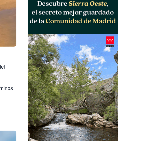
el
aminos