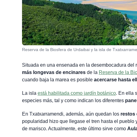
Reserva de la Biosfera de Urdaibai y la isla de Txatxarrame
Situada en una ensenada en la desembocadura del rí
más longevas de encinares
de la
Reserva de la Bio
cuando baja la marea es posible
acercarse hasta el
La isla
está habilitada como jardín botánico
. En ella
especies más, tal y como indican los diferentes
panel
En Txatxarramendi, además, aún quedan los
restos 
popularidad hizo que llegase el tren hasta el pueblo y
de marisco. Actualmente, este último sirve como
Aul