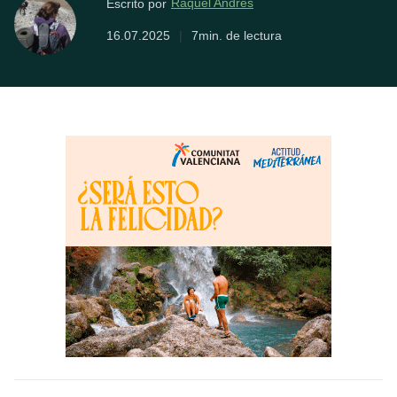
Raquel Andrés
Escrito por
16.07.2025
|
7min. de lectura