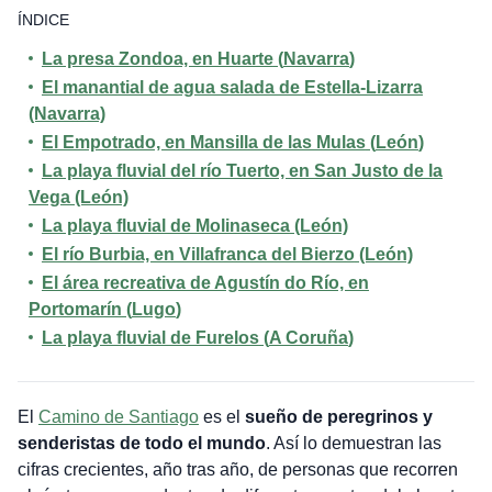
ÍNDICE
La presa Zondoa, en Huarte
(
Navarra
)
El manantial de agua salada de Estella-Lizarra
(Navarra)
El Empotrado, en Mansilla de las Mulas
(
León
)
La playa fluvial del río Tuerto, en San Justo de la
Vega​​
(León)
La playa fluvial de Molinaseca
(León)
El río Burbia, en Villafranca del Bierzo
(León)
El área recreativa de Agustín do Río, en
Portomarín
(
Lugo
)
La playa fluvial de Furelos
(
A Coruña
)
El
Camino de Santiago
es el
sueño de peregrinos y
senderistas de todo el mundo
. Así lo demuestran las
cifras crecientes, año tras año, de personas que recorren