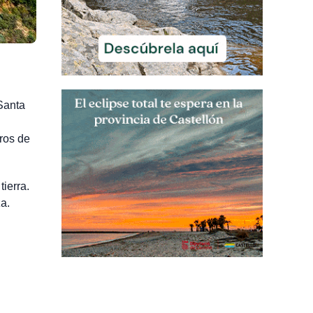
 Santa
tros de
tierra.
za.