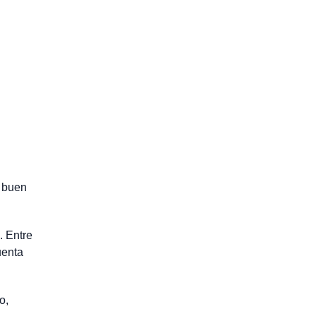
n buen
. Entre
uenta
o,