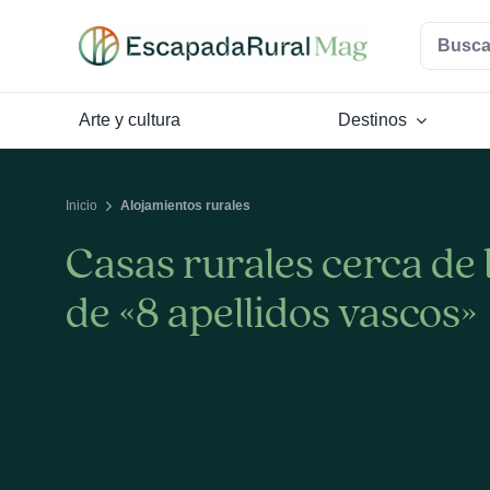
Saltar
Buscar:
al
contenido
Arte y cultura
Destinos
Inicio
Alojamientos rurales
Casas rurales cerca de 
de «8 apellidos vascos»