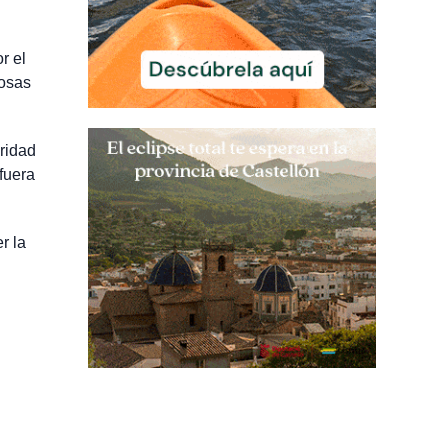
r el
cosas
ridad
fuera
r la