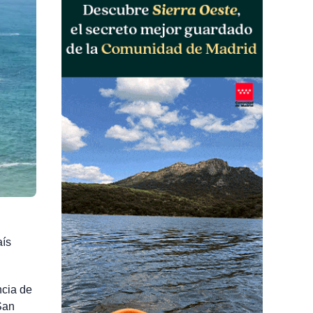
aís
ncia de
San