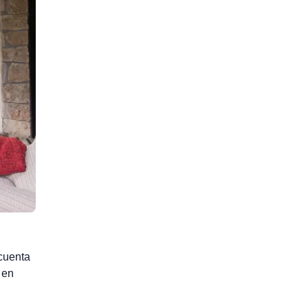
cuenta
 en