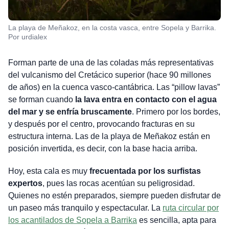
La playa de Meñakoz, en la costa vasca, entre Sopela y Barrika.
Por urdialex
Forman parte de una de las coladas más representativas
del vulcanismo del Cretácico superior (hace 90 millones
de años) en la cuenca vasco-cantábrica. Las “pillow lavas”
se forman cuando
la lava entra en contacto con el agua
del mar y se enfría bruscamente
. Primero por los bordes,
y después por el centro, provocando fracturas en su
estructura interna. Las de la playa de Meñakoz están en
posición invertida, es decir, con la base hacia arriba.
Hoy, esta cala es muy
frecuentada por los surfistas
expertos
, pues las rocas acentúan su peligrosidad.
Quienes no estén preparados, siempre pueden disfrutar de
un paseo más tranquilo y espectacular. La
ruta circular por
los acantilados de Sopela a Barrika
es sencilla, apta para