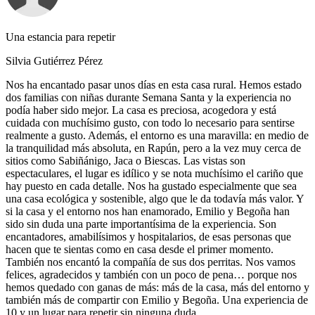
Una estancia para repetir
Silvia Gutiérrez Pérez
Nos ha encantado pasar unos días en esta casa rural. Hemos estado
dos familias con niñas durante Semana Santa y la experiencia no
podía haber sido mejor. La casa es preciosa, acogedora y está
cuidada con muchísimo gusto, con todo lo necesario para sentirse
realmente a gusto. Además, el entorno es una maravilla: en medio de
la tranquilidad más absoluta, en Rapún, pero a la vez muy cerca de
sitios como Sabiñánigo, Jaca o Biescas. Las vistas son
espectaculares, el lugar es idílico y se nota muchísimo el cariño que
hay puesto en cada detalle. Nos ha gustado especialmente que sea
una casa ecológica y sostenible, algo que le da todavía más valor. Y
si la casa y el entorno nos han enamorado, Emilio y Begoña han
sido sin duda una parte importantísima de la experiencia. Son
encantadores, amabilísimos y hospitalarios, de esas personas que
hacen que te sientas como en casa desde el primer momento.
También nos encantó la compañía de sus dos perritas. Nos vamos
felices, agradecidos y también con un poco de pena… porque nos
hemos quedado con ganas de más: más de la casa, más del entorno y
también más de compartir con Emilio y Begoña. Una experiencia de
10 y un lugar para repetir sin ninguna duda.