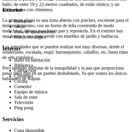
baño, de entre 19 y 22 metros cuadrados, de estilo rústico, y un
Exterior
salón cocina con chimenea.
La primera planta es una zona abierta con porches, excelente para el
Barbacoa
tiempo de verano, con un horno de leña construido de modo
Jardín
tradicional, idóneo para hacer pan y repostería. En el exterior hay
Zona de aparcamiento
una huerta y una zona verde con muebles de jardín y barbacoa.
Huerto ecológico
Las actividades que se pueden realizar son muy diversas, desde el
Interior
senderismo, escalada, esquí. barranquismo, caballos, etc, hasta rutas
de arte románico.
Baño en habitación
Biblioteca
Pero también disfrutar de la tranquilidad y la paz que proporciona
Calefacción
pasar unos días en un pueblo deshabitado, Ya que somos los únicos
Chimenea
habitantes de Rapun.
Cocina
Comedor
Equipo de música
Sala de estar
Televisión
Ping pong
Servicios
Cuna disponible