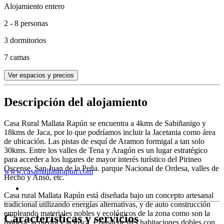
Alojamiento entero
2 - 8 personas
3 dormitorios
7 camas
Ver espacios y precios
Descripción del alojamiento
Casa Rural Mallata Rapún se encuentra a 4kms de Sabiñanigo y
18kms de Jaca, por lo que podríamos incluir la Jacetania como área
de ubicación. Las pistas de esquí de Aramon formigal a tan solo
30kms. Entre los valles de Tena y Aragón es un lugar estratégico
para acceder a los lugares de mayor interés turístico del Pirineo
Oscense. San Juan de la Peña. parque Nacional de Ordesa, valles de
www.casamallatarapun.com
Hecho y Ansó, etc.
Casa rural Mallata Rapún está diseñada bajo un concepto artesanal
tradicional utilizando energías alternativas, y de auto construcción
empleando materiales nobles y ecológicos de la zona como son la
Características y servicios
madera, la piedra y la tosca. Consta de tres habitaciones dobles con