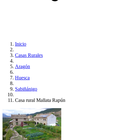
Inicio
Casas Rurales
Aragón
Huesca
Sabiñánigo
Casa rural Mallata Rapún