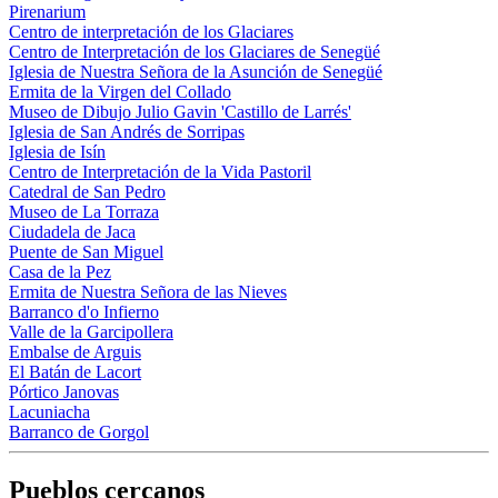
Pirenarium
Centro de interpretación de los Glaciares
Centro de Interpretación de los Glaciares de Senegüé
Iglesia de Nuestra Señora de la Asunción de Senegüé
Ermita de la Virgen del Collado
Museo de Dibujo Julio Gavin 'Castillo de Larrés'
Iglesia de San Andrés de Sorripas
Iglesia de Isín
Centro de Interpretación de la Vida Pastoril
Catedral de San Pedro
Museo de La Torraza
Ciudadela de Jaca
Puente de San Miguel
Casa de la Pez
Ermita de Nuestra Señora de las Nieves
Barranco d'o Infierno
Valle de la Garcipollera
Embalse de Arguis
El Batán de Lacort
Pórtico Janovas
Lacuniacha
Barranco de Gorgol
Pueblos cercanos