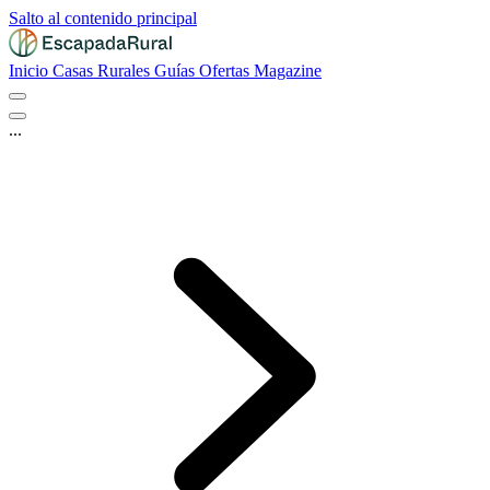
Salto al contenido principal
Inicio
Casas Rurales
Guías
Ofertas
Magazine
...