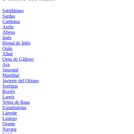
Sabiñánigo
Sardas
Cartirana
Aurín
Abena
Ipiés
Hostal de Ipiés
Osán
Allué
Orna de Gállego
Ara
Senegüé
Martillué
Javierre del Obispo
Sorripas
Borrés
Larrés
Yebra de Basa
Espuéndolas
Lárrede
Lasieso
Orante
Navasa