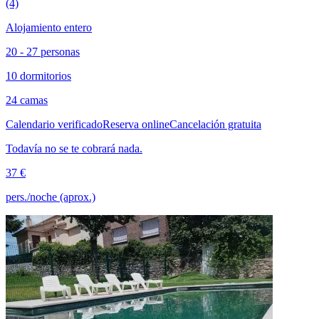
(4)
Alojamiento entero
20 - 27 personas
10 dormitorios
24 camas
Calendario verificado
Reserva online
Cancelación gratuita
Todavía no se te cobrará nada.
37 €
pers./noche (aprox.)