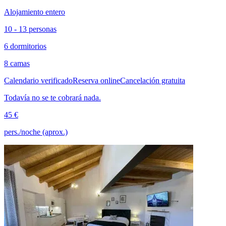
Alojamiento entero
10 - 13 personas
6 dormitorios
8 camas
Calendario verificado
Reserva online
Cancelación gratuita
Todavía no se te cobrará nada.
45 €
pers./noche (aprox.)