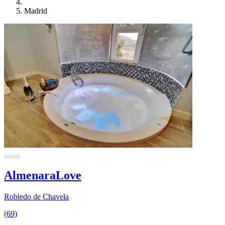
Madrid
AlmenaraLove
Robledo de Chavela
(69)