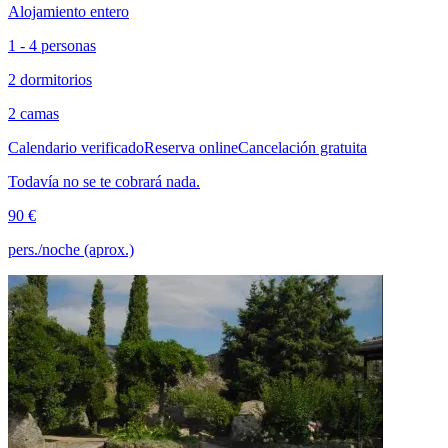
Alojamiento entero
1 - 4 personas
2 dormitorios
2 camas
Calendario verificado
Reserva online
Cancelación gratuita
Todavía no se te cobrará nada.
90 €
pers./noche (aprox.)