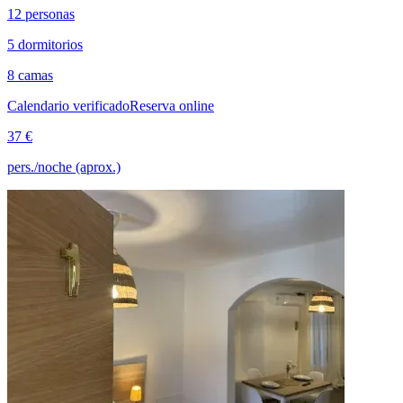
12 personas
5 dormitorios
8 camas
Calendario verificado
Reserva online
37 €
pers./noche (aprox.)