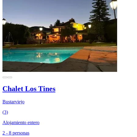
Chalet Los Tines
Bustarviejo
(3)
Alojamiento entero
2 - 8 personas