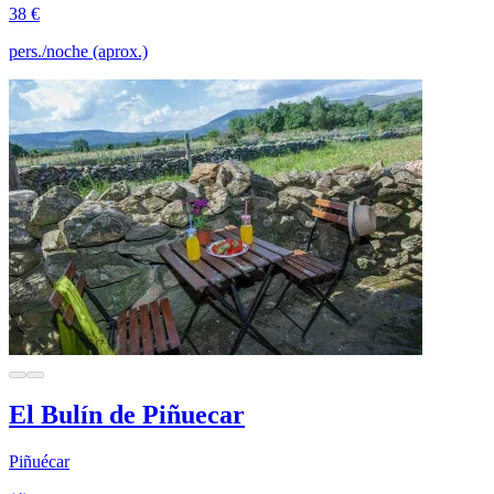
38 €
pers./noche (aprox.)
El Bulín de Piñuecar
Piñuécar