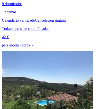
8 dormitorios
12 camas
Calendario verificado
Cancelación gratuita
Todavía no se te cobrará nada.
42 €
pers./noche (aprox.)