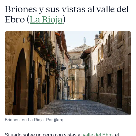
Briones y sus vistas al valle del
Ebro (
La Rioja
)
Briones, en La Rioja. Por jjfarq.
Situado sobre un cerro con vistas al
valle del Ebro
, el