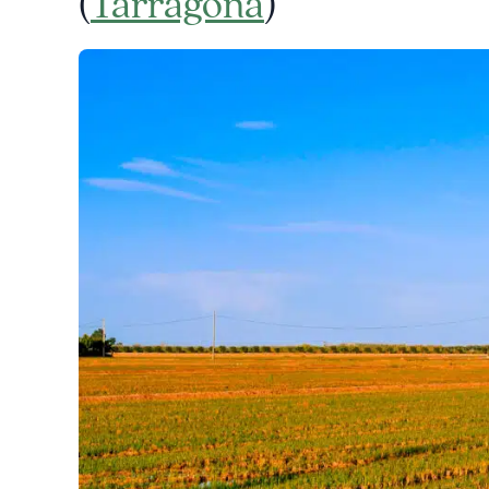
(
Tarragona
)