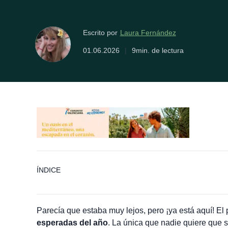
Laura Fernández
Escrito por
01.06.2026
|
9min. de lectura
ÍNDICE
Parecía que estaba muy lejos, pero ¡ya está aquí! E
esperadas del año
. La única que nadie quiere que 