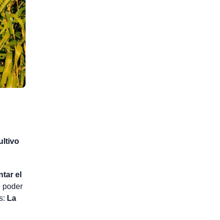
ultivo
ntar el
e poder
s:
La