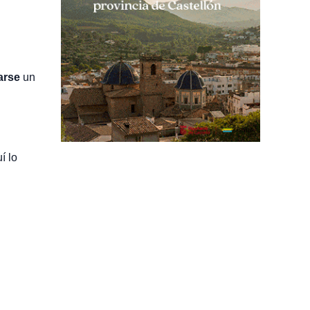
arse
un
í lo