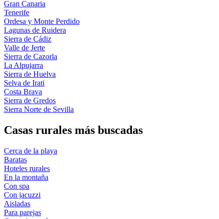
Gran Canaria
Tenerife
Ordesa y Monte Perdido
Lagunas de Ruidera
Sierra de Cádiz
Valle de Jerte
Sierra de Cazorla
La Alpujarra
Sierra de Huelva
Selva de Irati
Costa Brava
Sierra de Gredos
Sierra Norte de Sevilla
Casas rurales más buscadas
Cerca de la playa
Baratas
Hoteles rurales
En la montaña
Con spa
Con jacuzzi
Aisladas
Para parejas