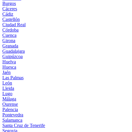
Burgos
Cáceres
Cádiz
Castellón
Ciudad Real
Córdoba
Cuenca
Girona
Granada
Guadalajara
Guipúzcoa
Huelva
Huesca
Jaén
Las Palmas
León
Lleida
Lugo
Málaga
Ourense
Palencia
Pontevedra
Salamanca
Santa Cruz de Tenerife
Segovia