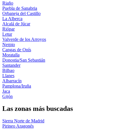
Riaño
Puebla de Sanabria
Orbaneja del Castillo
La Alberca
Alcalá de Júcar
Riópar
Letur
Valverde de los Arroyos
Nerpio
Cangas de Onís
Moratalla
Donostia/San Sebastián
Santander
Bilbao
Llanes
Albarracín
Pamplona/Iruña
Jaca
Gijón
Las zonas más buscadas
Sierra Norte de Madrid
Pirineo Aragonés